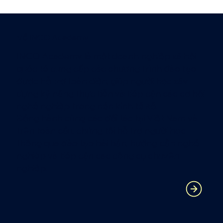
Về INCO Academy
INCO Academy là một doanh nghiệp xã hội
quốc tế cung cấp các chương trình đào tạo
được hỗ trợ toàn diện, giúp người học xây
dựng kỹ năng thực tiễn và tiếp cận các cơ hội
nghề nghiệp trong nền kinh tế số.
Đồng hành cùng các đối tác tại Việt Nam và
trên toàn cầu, chúng tôi hỗ trợ người học
thông qua đào tạo bài bản, hướng dẫn nghề
nghiệp và tiếp cận các công cụ chuyên
nghiệp.