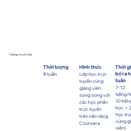
Thông tin chi tiết
Thời lượng
Hình thức
Thời g
bỏ ra 
8 tuần
Lớp học trực
tuần
tuyến cùng
7-12
giảng viên
tiếng/t
song song với
10 tiến
các học phần
học + 2
trực tuyến
học tr
trên nền tảng
cùng g
Coursera
viên)