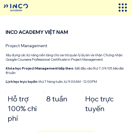
INCO ACADEMY VIỆT NAM
Project Management
Xây dựng các kỹ năng nền tảng cho vai trò quản lý dự án và nhận Chứng nhận
Google Coursera Professional Certificate in Project Management.
Khóa học Project Management tiếp theo:
bắt đầu vào thứ 7, 09/05, kéo dài
8 tuần
Lịch học trực tuyến:
thứ 7 hàng tuần, từ 9:00AM - 12:00PM
Hỗ trợ
8 tuần
Học trực
100% chi
tuyến
phí